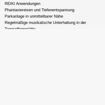
REIKI Anwendungen
Phantasiereisen und Tiefenentspannung
Parkanlage in unmittelbarer Nähe
Regelmäßige musikalische Unterhaltung in der
Tagespflegestätte
Monatlich gemeinsamer Besuch im Seniorenkino
Begleitete Ausflüge und Stadtbesuche
(Beachtung gültiger Coronaregeln)
Unsere Zusatzleistungen
Therapeutische Anwendungen sind aufgrund unserer
räumlichen Voraussetzungen möglich. Die
Therapeuten der Tagesgäste können Ihre
Behandlungen also direkt bei uns im Haus
durchführen, z.B. Physiotherapie, Ergotherapie und