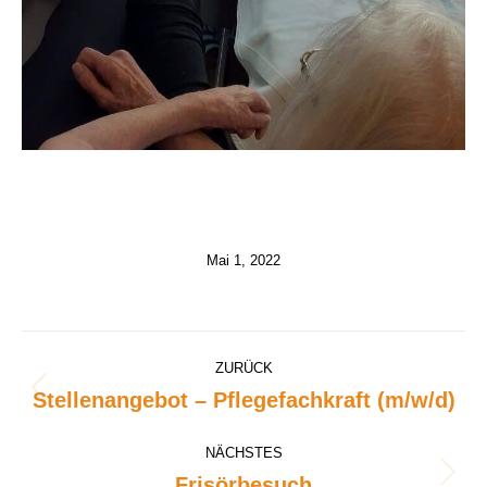
Mai 1, 2022
Kommentarnavigation
ZURÜCK
Stellenangebot – Pflegefachkraft (m/w/d)
Vorheriger
Beitrag:
NÄCHSTES
Frisörbesuch
Nächster